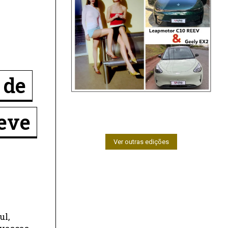
 de
neve
Ver outras edições
ul,