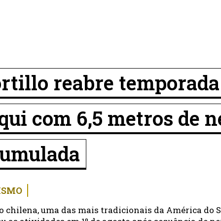
rtillo reabre temporada
qui com 6,5 metros de 
cumulada
ISMO
o chilena, uma das mais tradicionais da América do S