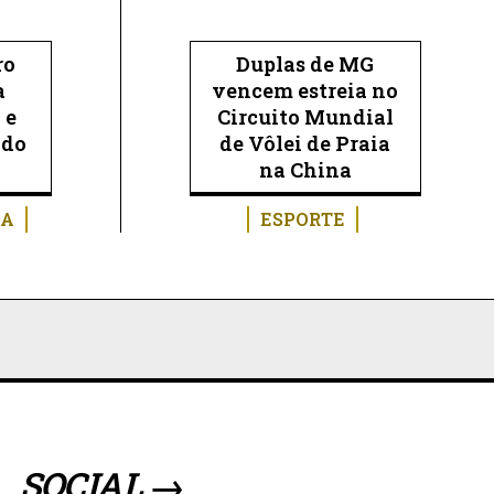
ro
Duplas de MG
a
vencem estreia no
 e
Circuito Mundial
 do
de Vôlei de Praia
na China
RA
ESPORTE
SOCIAL →