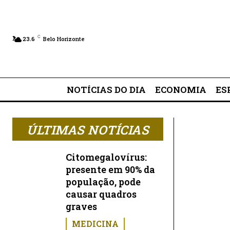
Jornal Savassi — notícias de Be
C
23.6
Belo Horizonte
NOTÍCIAS DO DIA
ECONOMIA
ES
ÚLTIMAS NOTÍCIAS
Citomegalovírus:
presente em 90% da
população, pode
causar quadros
graves
MEDICINA