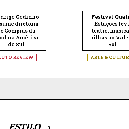
drigo Godinho
Festival Quat
sume diretoria
Estações lev
de Compras da
teatro, música
ord na América
trilhas ao Vale
do Sul
Sol
AUTO REVIEW
ARTE & CULTU
ESTILO →