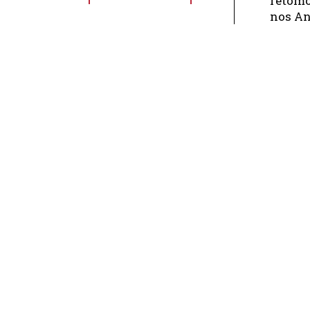
retomo
nos A