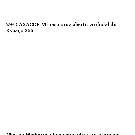
29ª CASACOR Minas coroa abertura oficial do
Espaço 365
Martha Medeiros chega com store-in-store em