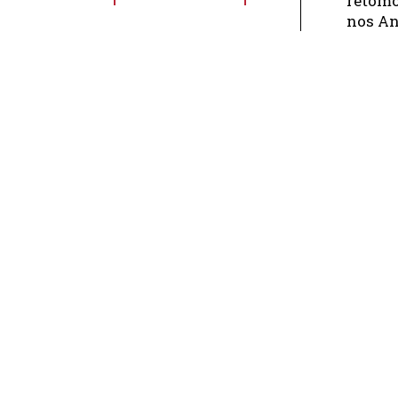
retomo
nos A