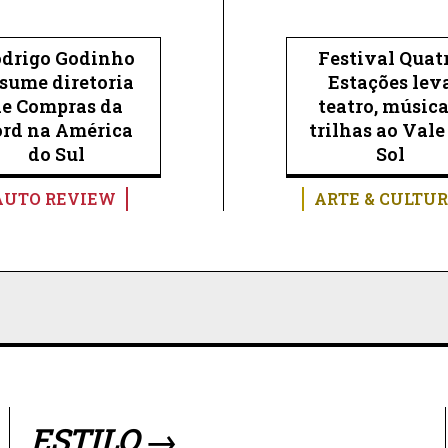
drigo Godinho
Festival Quat
sume diretoria
Estações lev
de Compras da
teatro, música
ord na América
trilhas ao Vale
do Sul
Sol
AUTO REVIEW
ARTE & CULTU
ESTILO →