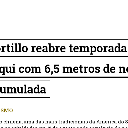
rtillo reabre temporada
qui com 6,5 metros de 
cumulada
ISMO
o chilena, uma das mais tradicionais da América do S