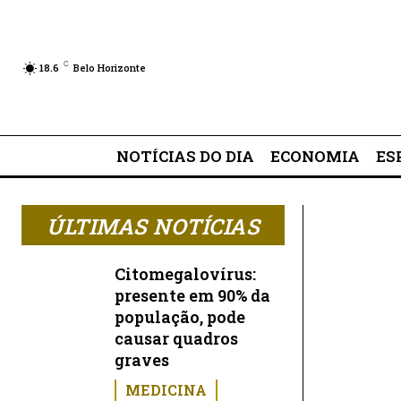
Jornal Savassi — notícias de Be
C
18.6
Belo Horizonte
NOTÍCIAS DO DIA
ECONOMIA
ES
ÚLTIMAS NOTÍCIAS
Citomegalovírus:
presente em 90% da
população, pode
causar quadros
graves
MEDICINA