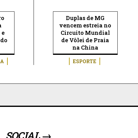
ro
Duplas de MG
a
vencem estreia no
 e
Circuito Mundial
 do
de Vôlei de Praia
na China
RA
ESPORTE
SOCIAL →