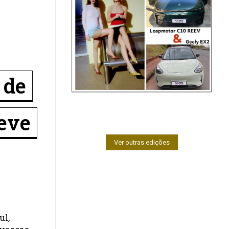
 de
neve
Ver outras edições
ul,