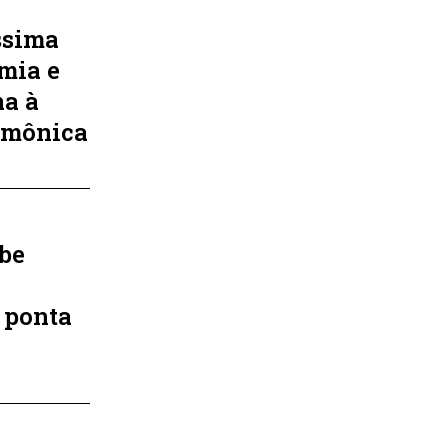
ssima
mia e
na à
rmônica
ebe
A ponta