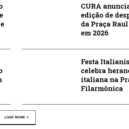
o
CURA anunci
e
edição de des
 e
da Praça Raul
em 2026
Festa Italianí
o
celebra heran
n
italiana na P
Filarmônica
LOAD MORE