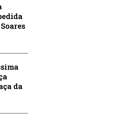
a
pedida
 Soares
ssima
ça
raça da