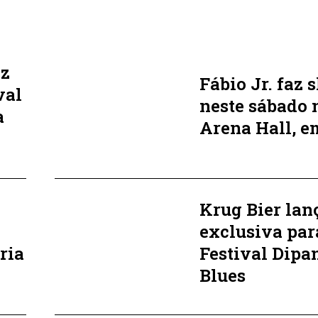
az
Fábio Jr. faz
val
neste sábado 
a
Arena Hall, 
Krug Bier lan
exclusiva par
ria
Festival Dipa
Blues