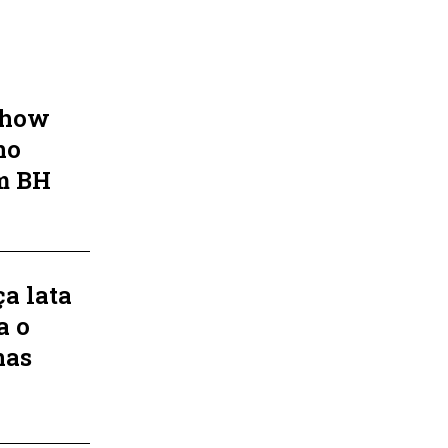
 show
no
em BH
ça lata
a o
nas