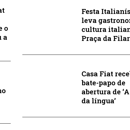
at
Festa Italianí
leva gastrono
e o
cultura italia
 a
Praça da Fila
Casa Fiat rec
bate-papo de
no
abertura de ‘
da língua’