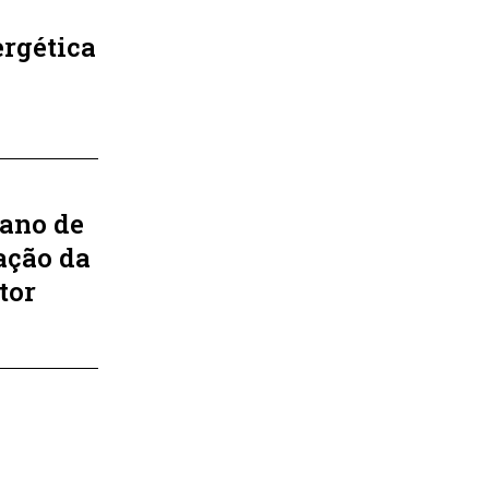
ergética
lano de
ação da
tor