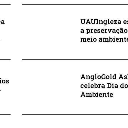
ça
UAUIngleza e
a
a preservação
o
meio ambient
AngloGold As
ios
celebra Dia d
-
Ambiente