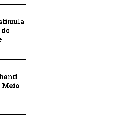
stimula
 do
e
hanti
o Meio