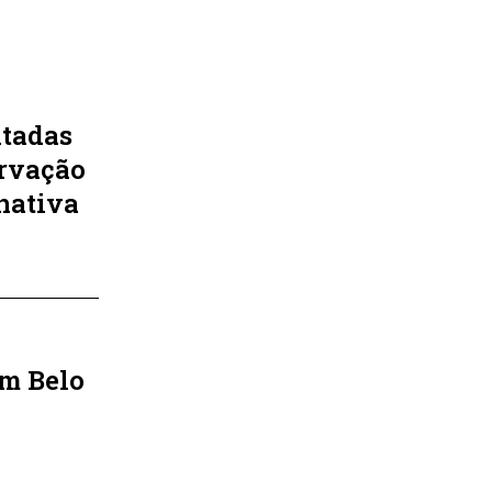
ntadas
ervação
nativa
m Belo