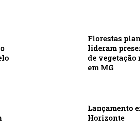
Florestas pla
ro
lideram pres
elo
de vegetação 
em MG
Lançamento e
m
Horizonte