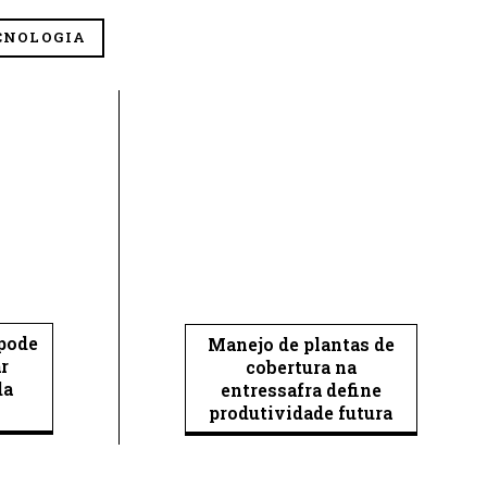
CNOLOGIA
 pode
Manejo de plantas de
ar
cobertura na
da
entressafra define
produtividade futura