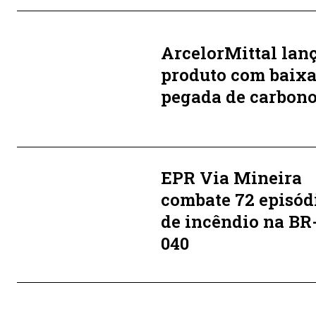
ArcelorMittal lan
produto com baix
pegada de carbon
EPR Via Mineira
combate 72 episód
de incêndio na BR
040